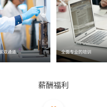
设有管理类和技术类发展双通
加奇生物为员工提供阶梯型专
职位发展层级及对应的任职资
管理技能培训，包括行业知识
鼓励引导员工选择适合自己发
业大咖分享、职场技能培训，
类型，在不同领域充分发挥个
拓眼界视野，帮助各类人才发
获得职业发展成功。
释放潜能，与公司共成长。
展双通道
全面专业的培训
薪酬福利