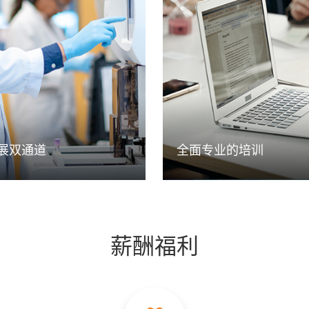
设有管理类和技术类发展双通
加奇生物为员工提供阶梯型专
职位发展层级及对应的任职资
管理技能培训，包括行业知识
鼓励引导员工选择适合自己发
业大咖分享、职场技能培训，
类型，在不同领域充分发挥个
拓眼界视野，帮助各类人才发
获得职业发展成功。
释放潜能，与公司共成长。
展双通道
全面专业的培训
薪酬福利